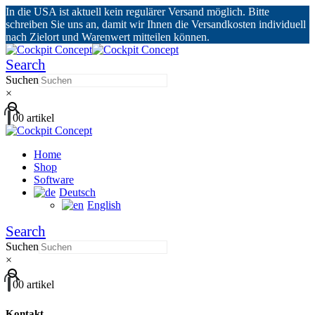
In die USA ist aktuell kein regulärer Versand möglich. Bitte
schreiben Sie uns an, damit wir Ihnen die Versandkosten individuell
nach Zielort und Warenwert mitteilen können.
Search
Suchen
×
0
0 artikel
Home
Shop
Software
Deutsch
English
Search
Suchen
×
0
0 artikel
Kontakt