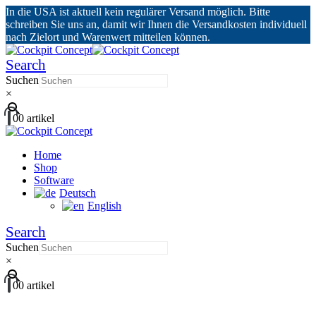
In die USA ist aktuell kein regulärer Versand möglich. Bitte
schreiben Sie uns an, damit wir Ihnen die Versandkosten individuell
nach Zielort und Warenwert mitteilen können.
Search
Suchen
×
0
0 artikel
Home
Shop
Software
Deutsch
English
Search
Suchen
×
0
0 artikel