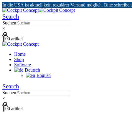
In die USA ist aktuell kein regulärer Versand möglich. Bitte schreibe
Search
Suchen
×
0
0 artikel
Home
Shop
Software
Deutsch
English
Search
Suchen
×
0
0 artikel