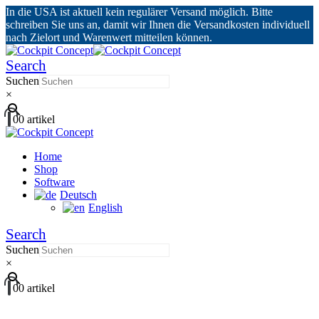
In die USA ist aktuell kein regulärer Versand möglich. Bitte
schreiben Sie uns an, damit wir Ihnen die Versandkosten individuell
nach Zielort und Warenwert mitteilen können.
Search
Suchen
×
0
0 artikel
Home
Shop
Software
Deutsch
English
Search
Suchen
×
0
0 artikel